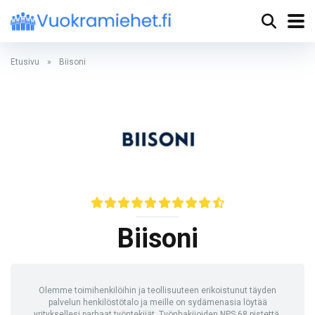
Etusivu
»
Biisoni
Biisoni
Olemme toimihenkilöihin ja teollisuuteen erikoistunut täyden
palvelun henkilöstötalo ja meille on sydämenasia löytää
yrityksellesi parhaat työntekijät. Työnhakijoiden NPS 68 pistettä.