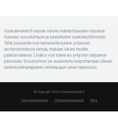
Vuokramiehet.fi tarjoaa sinulle mahdollisuuden tutustua
Suomen suosituimpiin ja tunnettuihin vuokratyöfirmoihin.
Tällä sivustolla voit tarkastella kunkin yrityksen
yksityiskohtaisia tietoja, mukaan lukien heidän
päätoimialansa. Lisäksi voit tutkia eri yritysten tarjoamia
palveluita. Sivustomme on suunniteltu helpottamaan oikean
henkilöstökumppanin valintaa juuri sinun tarpeisiisi.
© Copyright 2024 | Vuokramiehet.fi
Tietosuojaseloste
Yhteistyökumppanit
Blog