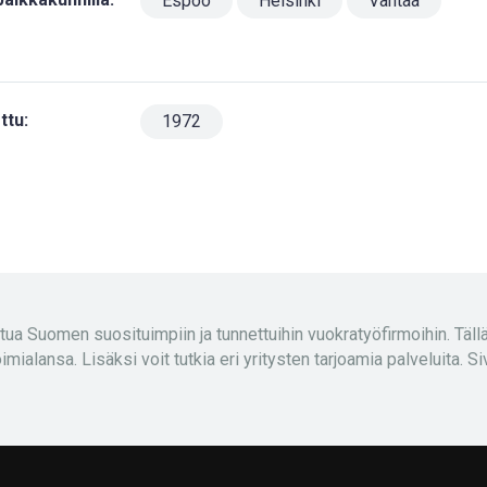
Espoo
Helsinki
Vantaa
ttu:
1972
ua Suomen suosituimpiin ja tunnettuihin vuokratyöfirmoihin. Tällä 
oimialansa. Lisäksi voit tutkia eri yritysten tarjoamia palveluita