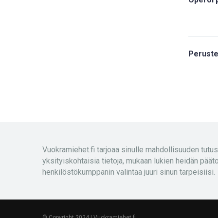
Peruste
Vuokramiehet.fi tarjoaa sinulle mahdollisuuden tutust
yksityiskohtaisia tietoja, mukaan lukien heidän päät
henkilöstökumppanin valintaa juuri sinun tarpeisiisi.
© Copyright 2024 | Vuokramiehet.fi