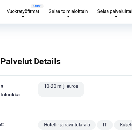
Vuokratyöfirmat
Selaa toimialoittain
Selaa palveluitta
Palvelut Details
en
10-20 milj. euroa
htoluokka:
t:
Hotelli- ja ravintola-ala
IT
Kulje