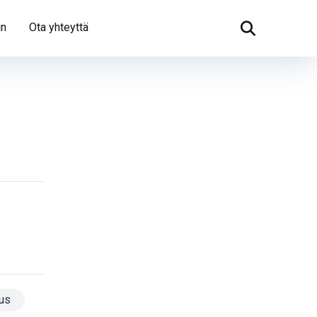
in
Ota yhteyttä
tus