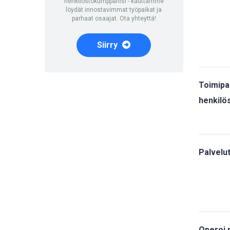
henkilöstökumppanisi - kauttamme
löydät innostavimmat työpaikat ja
parhaat osaajat. Ota yhteyttä!
Siirry
Toimipa
henkilö
Palvelut
Operoi p