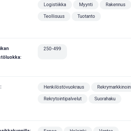
Logistiikka
Myynti
Rakennus
Teollisuus
Tuotanto
ikan
250-499
stöluokka:
:
Henkilöstövuokraus
Rekrymarkkinoin
Rekrytointipalvelut
Suorahaku
aikkakunnilla: