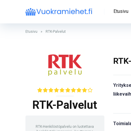
Etusivu
Etusivu
»
RTK-Palvelut
RTK-
Yrityks
liikevai
RTK-Palvelut
Toimiala
RTK-Henkilöstöpalvelu on luotettava